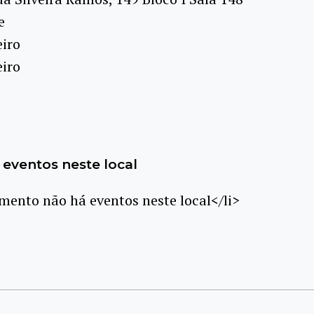
e
eiro
eiro
eventos neste local
ento não há eventos neste local</li>