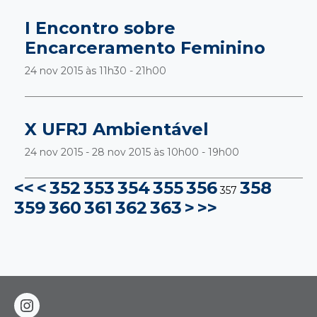
I Encontro sobre
Encarceramento Feminino
24 nov 2015 às
11h30 - 21h00
X UFRJ Ambientável
24 nov 2015 - 28 nov 2015 às
10h00 - 19h00
<<
<
352
353
354
355
356
358
357
359
360
361
362
363
>
>>
instagram