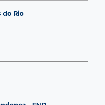
 do Rio
Mendonça - FND