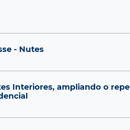
sse - Nutes
tes Interiores, ampliando o repe
encial