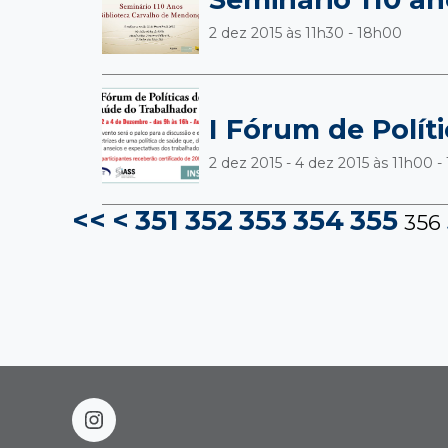
2 dez 2015 às
11h30 - 18h00
I Fórum de Polít
2 dez 2015 - 4 dez 2015 às
11h00 -
<<
<
351
352
353
354
355
356
instagram