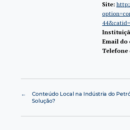
Site:
http
option=co
44&catid=
Instituiç
Email do
Telefone
←
Conteúdo Local na Indústria do Petr
Solução?