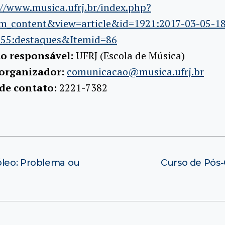
://www.musica.ufrj.br/index.php?
m_content&view=article&id=1921:2017-03-05-18
55:destaques&Itemid=86
ão responsável:
UFRJ (Escola de Música)
 organizador:
comunicacao@musica.ufrj.br
 de contato:
2221-7382
óleo: Problema ou
Curso de Pós-