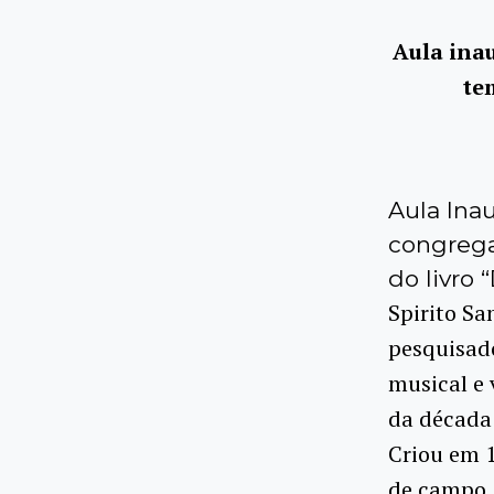
Aula ina
te
Aula Inau
congrega
do livro 
Spirito Sa
pesquisado
musical e 
da década
Criou em 
de campo, 