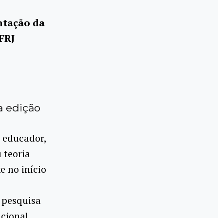
ntação da
FRJ
a edição
e educador,
 teoria
e no início
 pesquisa
icional