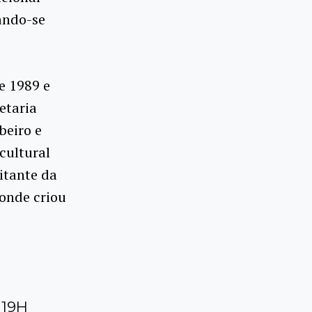
zando-se
e 1989 e
etaria
beiro e
cultural
sitante da
 onde criou
 19H