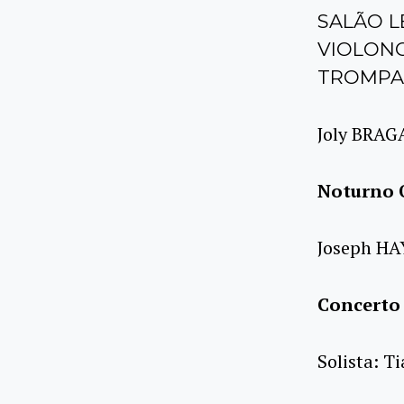
SALÃO L
VIOLON
TROMPA:
Joly BRA
Noturno O
Joseph H
Concerto 
Solista: T