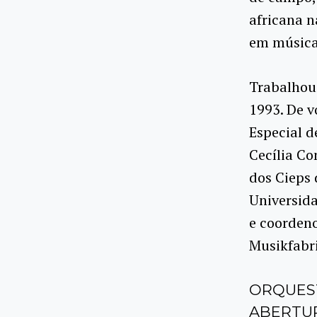
africana n
em música 
Trabalhou 
1993. De v
Especial d
Cecília Co
dos Cieps 
Universida
e coordeno
Musikfabri
ORQUEST
ABERTUR