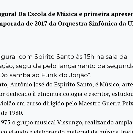
ugural Da Escola de Música e primeira aprese
mporada de 2017 da Orquestra Sinfônica da U
gural com Spírito Santo às 15h na sala da
ção, seguida pelo lançamento da segund
“Do samba ao Funk do Jorjão”.
nto, Antônio José do Espírito Santo, é Músico, art
r dedicado à etnomusicologia e escritor, estudou
violão em curso dirigido pelo Maestro Guerra Peix
 de 1980.
1975 o grupo musical Vissungo, realizando ampla
coletando e elaborando material da música trad