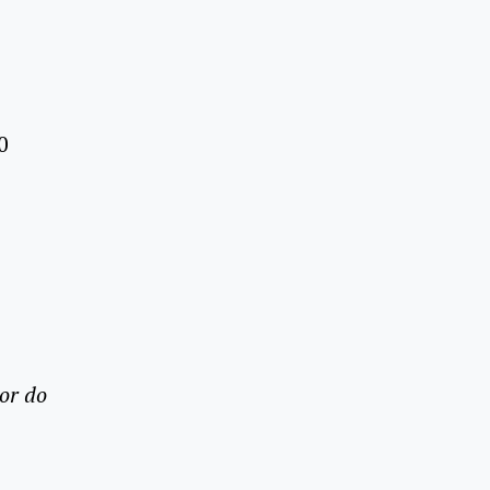
0
or do