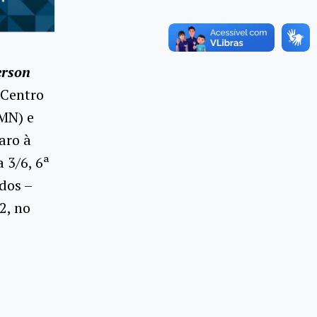
erson
 Centro
RMN) e
aro à
 3/6, 6ª
udos –
2, no