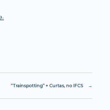
9-
“Trainspotting” + Curtas, no IFCS
→