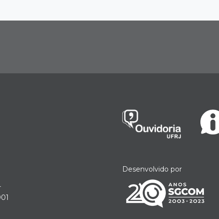
Desenvolvido por
r
901