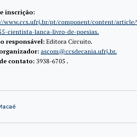
e inscrição:
://www.ccs.ufrj.br/pt/component/content/article/
55-cientista-lanca-livro-de-poesias.
ão responsável:
Editora Circuito.
 organizador:
ascom@ccsdecania.ufrj.br.
 de contato:
3938-6705 .
 Macaé