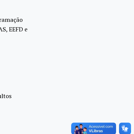
gramação
AS, EEFD e
ultos