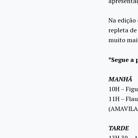
apresentaç
Na edição
repleta de
muito mai
*Segue a 
MANHÃ
10H – Figu
11H – Flau
(AMAVILA
TARDE
13H 30 – A