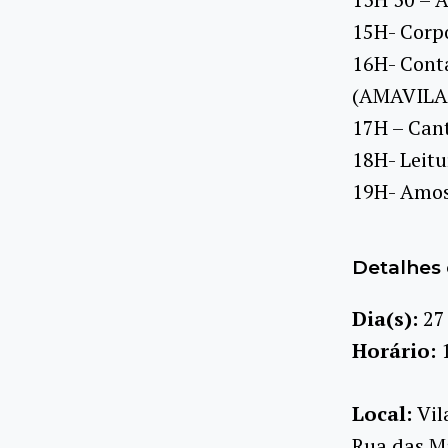
15H- Corpo
16H- Conta
(AMAVILA
17H – Cant
18H- Leitu
19H- Amos
Detalhes 
Dia(s):
27
Horário:
Local:
Vil
Rua das Ma