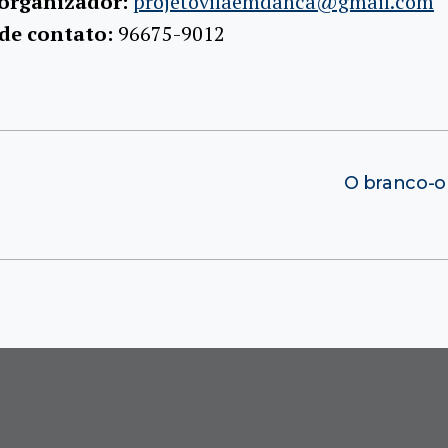
 organizador:
projetovilaemdanca@gmail.com
 de contato:
96675-9012
O branco-o