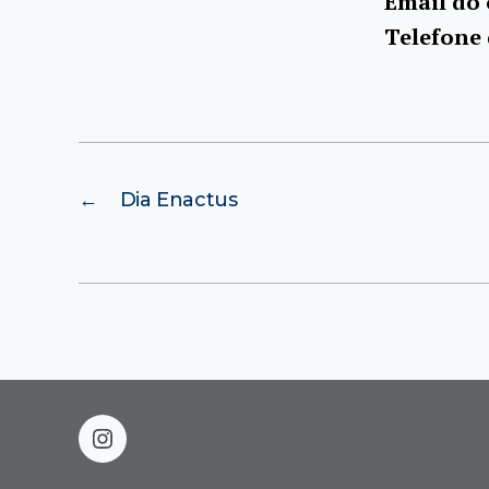
Email do
Telefone
←
Dia Enactus
instagram