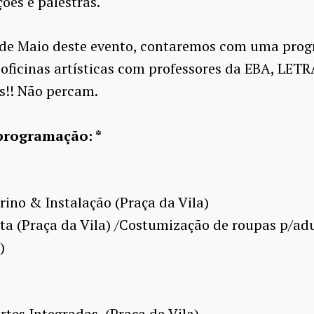
ões e palestras.
 de Maio deste evento, contaremos com uma pro
 oficinas artísticas com professores da EBA, LETR
s!! Não percam.
programação: *
rino & Instalação (Praça da Vila)
ta (Praça da Vila) /Costumização de roupas p/ad
)
rtes Integradas (Praça da Vila)