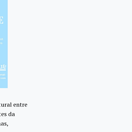
ural entre
tes da
nas,