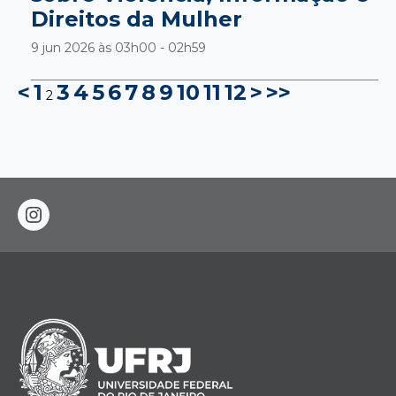
Direitos da Mulher
9 jun 2026 às
03h00 - 02h59
<
1
3
4
5
6
7
8
9
10
11
12
>
>>
2
instagram