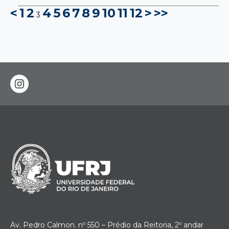
<
1
2
4
5
6
7
8
9
10
11
12
>
>>
3
instagram
Av. Pedro Calmon. nº 550 – Prédio da Reitoria, 2º andar