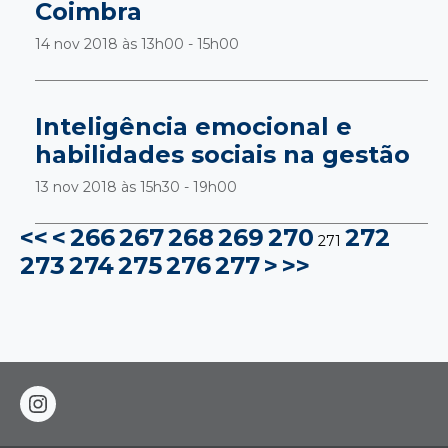
Coimbra
14 nov 2018 às
13h00 - 15h00
Inteligência emocional e
habilidades sociais na gestão
13 nov 2018 às
15h30 - 19h00
<<
<
266
267
268
269
270
272
271
273
274
275
276
277
>
>>
instagram