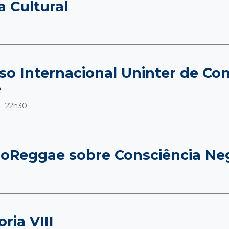
a Cultural
so Internacional Uninter de Co
e
 - 22h30
roReggae sobre Consciência Ne
ria VIII