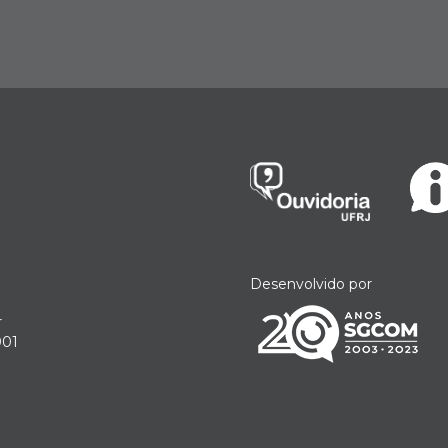
Desenvolvido por
r
901